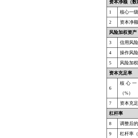
资本净额（数
1
核心一
2
资本净
风险加权资产
3
信用风
4
操作风
5
风险加
资本充足率
核心一
6
（
%）
7
资本充
杠杆率
8
调整后
9
杠杆率