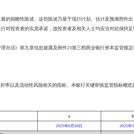
发展的前瞻性陈述。这些陈述乃基于现行计划、估计及预测而作出
银行
对投资者的实质承诺，故投资者及相关人士均应当对此保持足
管理办法》第九章信息披露及附件
2
3第三档商业银行资本监管规定
杠杆率以及流动性风险相关的指标。本银行关键审慎监管指标概览
a
b
202
5
年
6
月
3
0
日
2025年